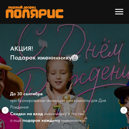
АКЦИЯ!
Подарок имениннику🎂
До 30 сентября
при бронировании анимации или комнаты для Дня
Рождения
Скидки на вход
имениннику и гостям
а ещё
подарок каждому
имениннику!