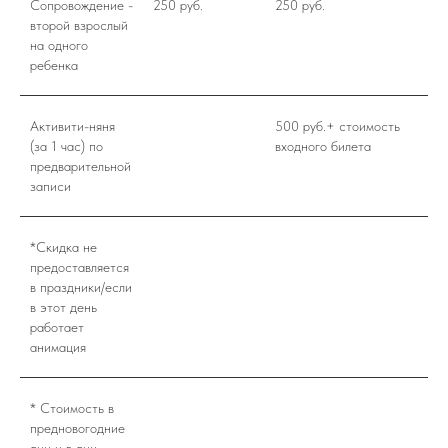
Сопровождение -
250 руб.
250 руб.
второй взрослый
на одного
ребенка
Активити-няня
500 руб.+ стоимость
(за 1 час) по
входного билета
предварительной
записи
*Скидка не
предоставляется
в праздники/если
в этот день
работает
анимация
* Стоимость в
предновогодние
дни и в дни